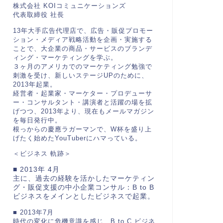
株式会社 KOIコミュニケーションズ
代表取締役 社長
13年大手広告代理店で、広告・販促プロモー
ション・メディア戦略活動を企画・実施する
ことで、大企業の商品・サービスのブランデ
ィング・マーケティングを学ぶ。
３ヶ月のアメリカでのマーケティング勉強で
刺激を受け、新しいステージUPのために、
2013年起業。
経営者・起業家・マーケター・プロデューサ
ー・コンサルタント・講演者と活躍の場を拡
げつつ、2013年より、現在もメールマガジン
を毎日発行中。
根っからの慶應ラガーマンで、W杯を盛り上
げたく始めたYouTuberにハマっている。
＜ビジネス 軌跡＞
■ 2013年 4月
主に、過去の経験を活かしたマーケティン
グ・販促支援の中小企業コンサル：B to B
ビジネスをメインとしたビジネスで起業。
■ 2013年7月
時代の変化に危機意識を感じ、B to C ビジネ