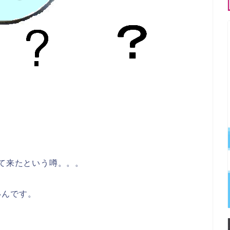
なって来たという噂。。。
いんです。
。