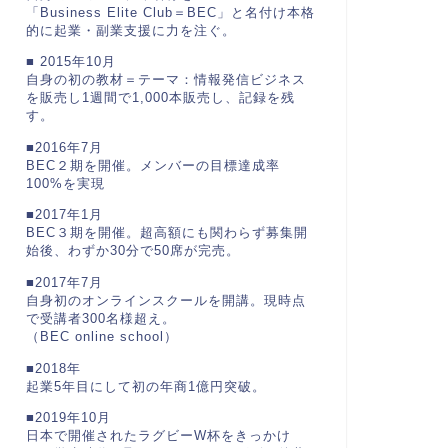
「Business Elite Club＝BEC」と名付け本格
的に起業・副業支援に力を注ぐ。
■ 2015年10月
自身の初の教材＝テーマ：情報発信ビジネス
を販売し1週間で1,000本販売し、記録を残
す。
■2016年7月
BEC２期を開催。メンバーの目標達成率
100%を実現
■2017年1月
BEC３期を開催。超高額にも関わらず募集開
始後、わずか30分で50席が完売。
■2017年7月
自身初のオンラインスクールを開講。現時点
で受講者300名様超え。
（BEC online school）
■2018年
起業5年目にして初の年商1億円突破。
■2019年10月
日本で開催されたラグビーW杯をきっかけ