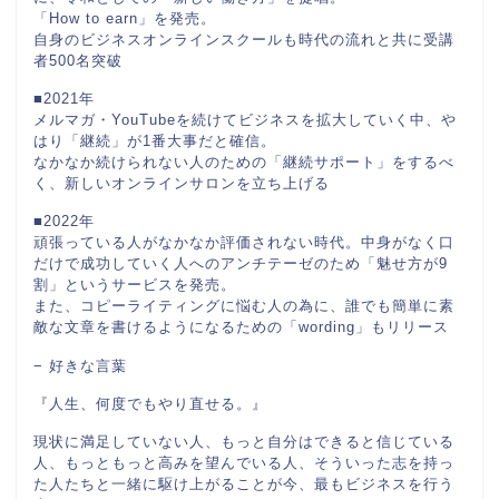
「How to earn」を発売。
自身のビジネスオンラインスクールも時代の流れと共に受講
者500名突破
■2021年
メルマガ・YouTubeを続けてビジネスを拡大していく中、や
はり「継続」が1番大事だと確信。
なかなか続けられない人のための「継続サポート」をするべ
く、新しいオンラインサロンを立ち上げる
■2022年
頑張っている人がなかなか評価されない時代。中身がなく口
だけで成功していく人へのアンチテーゼのため「魅せ方が9
割」というサービスを発売。
また、コピーライティングに悩む人の為に、誰でも簡単に素
敵な文章を書けるようになるための「wording」もリリース
− 好きな言葉
『人生、何度でもやり直せる。』
現状に満足していない人、もっと自分はできると信じている
人、もっともっと高みを望んでいる人、そういった志を持っ
た人たちと一緒に駆け上がることが今、最もビジネスを行う