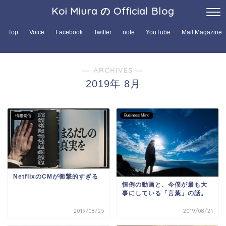
Koi Miura の Official Blog
Top
Voice
Facebook
Twitter
note
YouTube
Mail Magazine
― ARCHIVES ―
2019年 8月
Business Mind
情報発信
NetflixのCMが衝撃的すぎる
恒例の動画と、今僕が最も大
事にしている「言葉」の話。
2019/08/25
2019/08/21