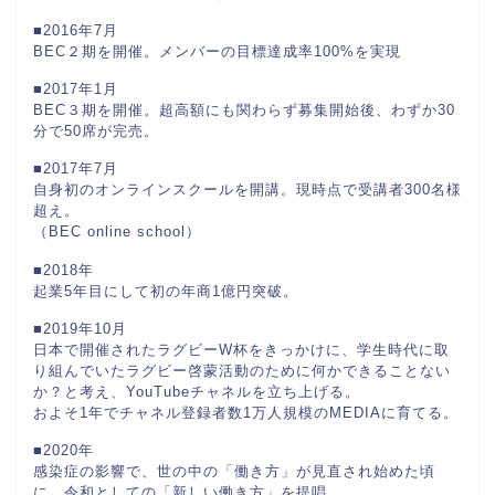
■2016年7月
BEC２期を開催。メンバーの目標達成率100%を実現
■2017年1月
BEC３期を開催。超高額にも関わらず募集開始後、わずか30
分で50席が完売。
■2017年7月
自身初のオンラインスクールを開講。現時点で受講者300名様
超え。
（BEC online school）
■2018年
起業5年目にして初の年商1億円突破。
■2019年10月
日本で開催されたラグビーW杯をきっかけに、学生時代に取
り組んでいたラグビー啓蒙活動のために何かできることない
か？と考え、YouTubeチャネルを立ち上げる。
およそ1年でチャネル登録者数1万人規模のMEDIAに育てる。
■2020年
感染症の影響で、世の中の「働き方」が見直され始めた頃
に、令和としての「新しい働き方」を提唱。