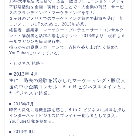
13年大手広告代理店で、広告・販促プロモーション・メディ
ア戦略活動を企画・実施することで、大企業の商品・サービ
スのブランディング・マーケティングを学ぶ。
３ヶ月のアメリカでのマーケティング勉強で刺激を受け、新
しいステージUPのために、2013年起業。
経営者・起業家・マーケター・プロデューサー・コンサルタ
ント・講演者と活躍の場を拡げつつ、2013年より、現在もメ
ールマガジンを毎日発行中。
根っからの慶應ラガーマンで、W杯を盛り上げたく始めた
YouTuberにハマっている。
＜ビジネス 軌跡＞
■ 2013年 4月
主に、過去の経験を活かしたマーケティング・販促支
援の中小企業コンサル：B to B ビジネスをメインとし
たビジネスで起業。
■ 2013年7月
時代の変化に危機意識を感じ、B to C ビジネスに興味を持ち
インターネットビジネスにプレイヤー初心者として参入。
YouTube研究を始める。
■ 2013年 9月