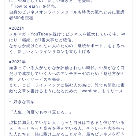
に、令和としての「新しい働き方」を提唱。
「How to earn」を発売。
自身のビジネスオンラインスクールも時代の流れと共に受講
者500名突破
■2021年
メルマガ・YouTubeを続けてビジネスを拡大していく中、や
はり「継続」が1番大事だと確信。
なかなか続けられない人のための「継続サポート」をするべ
く、新しいオンラインサロンを立ち上げる
■2022年
頑張っている人がなかなか評価されない時代。中身がなく口
だけで成功していく人へのアンチテーゼのため「魅せ方が9
割」というサービスを発売。
また、コピーライティングに悩む人の為に、誰でも簡単に素
敵な文章を書けるようになるための「wording」もリリース
− 好きな言葉
『人生、何度でもやり直せる。』
現状に満足していない人、もっと自分はできると信じている
人、もっともっと高みを望んでいる人、そういった志を持っ
た人たちと一緒に駆け上がることが今、最もビジネスを行う