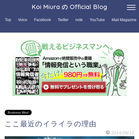
Koi Miura の Official Blog
Top
Voice
Facebook
Twitter
note
YouTube
Mail Magazine
Business Mind
ここ最近のイライラの理由
2014/09/12