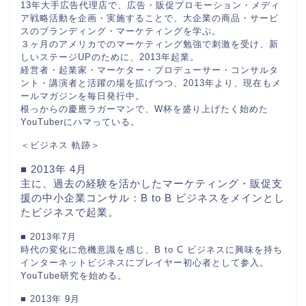
13年大手広告代理店で、広告・販促プロモーション・メディ
ア戦略活動を企画・実施することで、大企業の商品・サービ
スのブランディング・マーケティングを学ぶ。
３ヶ月のアメリカでのマーケティング勉強で刺激を受け、新
しいステージUPのために、2013年起業。
経営者・起業家・マーケター・プロデューサー・コンサルタ
ント・講演者と活躍の場を拡げつつ、2013年より、現在もメ
ールマガジンを毎日発行中。
根っからの慶應ラガーマンで、W杯を盛り上げたく始めた
YouTuberにハマっている。
＜ビジネス 軌跡＞
■ 2013年 4月
主に、過去の経験を活かしたマーケティング・販促支
援の中小企業コンサル：B to B ビジネスをメインとし
たビジネスで起業。
■ 2013年7月
時代の変化に危機意識を感じ、B to C ビジネスに興味を持ち
インターネットビジネスにプレイヤー初心者として参入。
YouTube研究を始める。
■ 2013年 9月