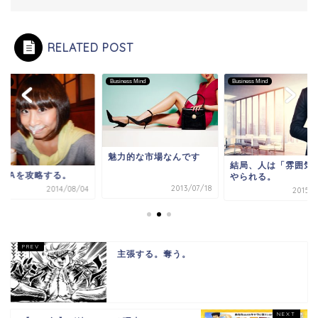
RELATED POST
Business Mind
Business Mind
発信
魅力的な市場なんです
結局、人は「雰囲気
EDIAを攻略する。
やられる。
2013/07/18
2014/08/04
2015/1
主張する。奪う。