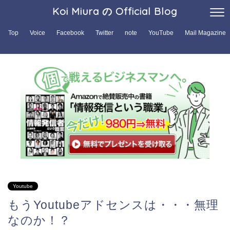
Koi Miura の Official Blog
Top
Voice
Facebook
Twitter
note
YouTube
Mail Magazine
Youtube
もうYoutubeアドセンスは・・・無理
なのか！？