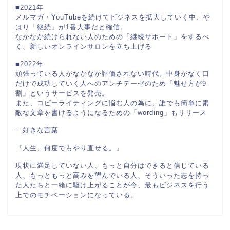
■2021年
メルマガ・YouTubeを続けてビジネスを拡大していく中、や
はり「継続」が1番大事だと確信。
なかなか続けられない人のための「継続サポート」をするべ
く、新しいオンラインサロンを立ち上げる
■2022年
頑張っている人がなかなか評価されない時代。中身がなく口
だけで成功していく人へのアンチテーゼのため「魅せ方が9
割」というサービスを発売。
また、コピーライティングに悩む人の為に、誰でも簡単に素
敵な文章を書けるようになるための「wording」もリリース
− 好きな言葉
『人生、何度でもやり直せる。』
現状に満足していない人、もっと自分はできると信じている
人、もっともっと高みを望んでいる人、そういった志を持っ
た人たちと一緒に駆け上がることが今、最もビジネスを行う
上でのモチベーションになっている。