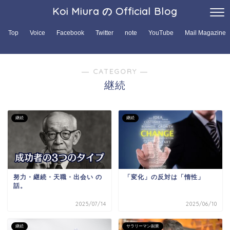
Koi Miura の Official Blog
Top
Voice
Facebook
Twitter
note
YouTube
Mail Magazine
― CATEGORY ―
継続
継続
継続
努力・継続・天職・出会い の
「変化」の反対は「惰性」
話。
2025/07/14
2025/06/10
継続
サラリーマン副業