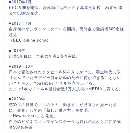
■2017年1月
BEC３期を開催。超高額にも関わらず募集開始後、わずか30
分で50席が完売。
■2017年7月
自身初のオンラインスクールを開講。現時点で受講者300名様
超え。
（BEC online school）
■2018年
起業5年目にして初の年商1億円突破。
■2019年10月
日本で開催されたラグビーW杯をきっかけに、学生時代に取
り組んでいたラグビー啓蒙活動のために何かできることない
か？と考え、YouTubeチャネルを立ち上げる。
およそ1年でチャネル登録者数1万人規模のMEDIAに育てる。
■2020年
感染症の影響で、世の中の「働き方」が見直され始めた頃
に、令和としての「新しい働き方」を提唱。
「How to earn」を発売。
自身のビジネスオンラインスクールも時代の流れと共に受講
者500名突破