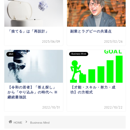
「捨てる」は「再設計」
副業とラグビーの共通点
2025/06/09
2023/02/26
Business Mind
継続
【令和の若者】「答え探し」
【才能・スキル・努力・成
から「やり込み」の時代へ ※
功】の方程式
継続最強説
2022/10/31
2022/10/22
HOME
Business Mind