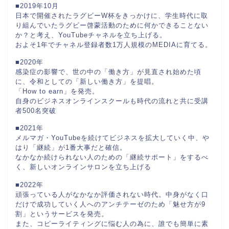
■2019年10月
日本で開催されたラグビーW杯をきっかけに、学生時代に取
り組んでいたラグビー啓蒙活動のために何かできることない
か？と考え、YouTubeチャネルを立ち上げる。
およそ1年でチャネル登録者数1万人規模のMEDIAに育てる。
■2020年
感染症の影響で、世の中の「働き方」が見直され始めた頃
に、令和としての「新しい働き方」を提唱。
「How to earn」を発売。
自身のビジネスオンラインスクールも時代の流れと共に受講
者500名突破
■2021年
メルマガ・YouTubeを続けてビジネスを拡大していく中、や
はり「継続」が1番大事だと確信。
なかなか続けられない人のための「継続サポート」をするべ
く、新しいオンラインサロンを立ち上げる
■2022年
頑張っている人がなかなか評価されない時代。中身がなく口
だけで成功していく人へのアンチテーゼのため「魅せ方が9
割」というサービスを発売。
また、コピーライティングに悩む人の為に、誰でも簡単に素