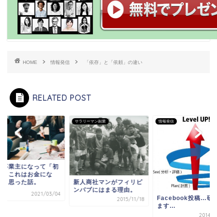
HOME
情報発信
「依存」と「依頼」の違い
RELATED POST
発信
サラリーマン副業
情報発信
人事業主になって「初
て」これはお金にな
新人商社マンがフィリピ
！と思った話。
ンパブにはまる理由。
2021/03/04
Facebook投稿…研
2015/11/18
ます…
2014/0