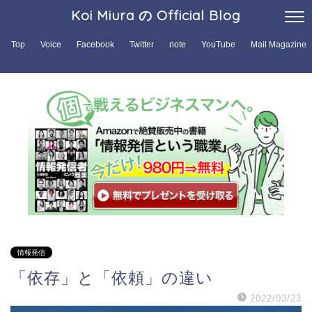
Koi Miura の Official Blog
Top
Voice
Facebook
Twitter
note
YouTube
Mail Magazine
情報発信
「依存」と「依頼」の違い
2022/03/23