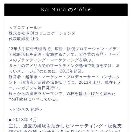
Koi Miura のProfile
＜プロフィール＞
株式会社 KOIコミュニケーションズ
代表取締役 社長
13年大手広告代理店で、広告・販促プロモーション・メディ
ア戦略活動を企画・実施することで、大企業の商品・サービ
スのブランディング・マーケティングを学ぶ。
３ヶ月のアメリカでのマーケティング勉強で刺激を受け、新
しいステージUPのために、2013年起業。
経営者・起業家・マーケター・プロデューサー・コンサルタ
ント・講演者と活躍の場を拡げつつ、2013年より、現在もメ
ールマガジンを毎日発行中。
根っからの慶應ラガーマンで、W杯を盛り上げたく始めた
YouTuberにハマっている。
＜ビジネス 軌跡＞
■ 2013年 4月
主に、過去の経験を活かしたマーケティング・販促支
援の中小企業コンサル：B to B ビジネスをメインとし