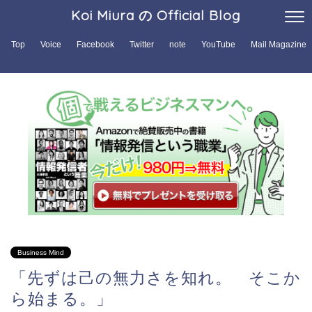
Koi Miura の Official Blog
Top
Voice
Facebook
Twitter
note
YouTube
Mail Magazine
Business Mind
「先ずは己の無力さを知れ。 そこか
ら始まる。」