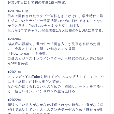
起業5年目にして初の年商1億円突破。
■2019年10月
日本で開催されたラグビーW杯をきっかけに、学生時代に取
り組んでいたラグビー啓蒙活動のために何かできることない
か？と考え、YouTubeチャネルを立ち上げる。
およそ1年でチャネル登録者数1万人規模のMEDIAに育てる。
■2020年
感染症の影響で、世の中の「働き方」が見直され始めた頃
に、令和としての「新しい働き方」を提唱。
「How to earn」を発売。
自身のビジネスオンラインスクールも時代の流れと共に受講
者500名突破
■2021年
メルマガ・YouTubeを続けてビジネスを拡大していく中、や
はり「継続」が1番大事だと確信。
なかなか続けられない人のための「継続サポート」をするべ
く、新しいオンラインサロンを立ち上げる
■2022年
頑張っている人がなかなか評価されない時代。中身がなく口
だけで成功していく人へのアンチテーゼのため「魅せ方が9