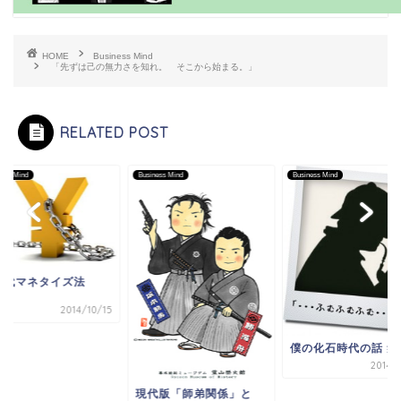
HOME
Business Mind
「先ずは己の無力さを知れ。 そこから始まる。」
RELATED POST
ness Mind
Business Mind
Business Mind
世代マネタイズ法
2014/10/15
僕の化石時代の話 笑
2014/
現代版「師弟関係」と