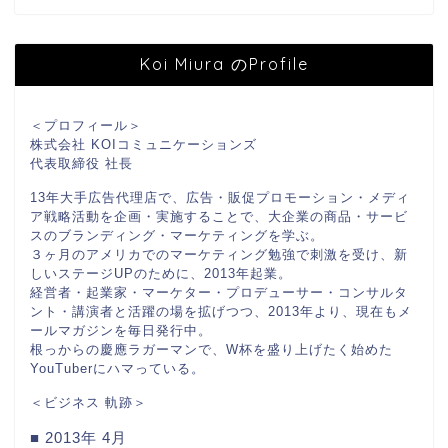
Koi Miura のProfile
＜プロフィール＞
株式会社 KOIコミュニケーションズ
代表取締役 社長
13年大手広告代理店で、広告・販促プロモーション・メディ
ア戦略活動を企画・実施することで、大企業の商品・サービ
スのブランディング・マーケティングを学ぶ。
３ヶ月のアメリカでのマーケティング勉強で刺激を受け、新
しいステージUPのために、2013年起業。
経営者・起業家・マーケター・プロデューサー・コンサルタ
ント・講演者と活躍の場を拡げつつ、2013年より、現在もメ
ールマガジンを毎日発行中。
根っからの慶應ラガーマンで、W杯を盛り上げたく始めた
YouTuberにハマっている。
＜ビジネス 軌跡＞
■ 2013年 4月