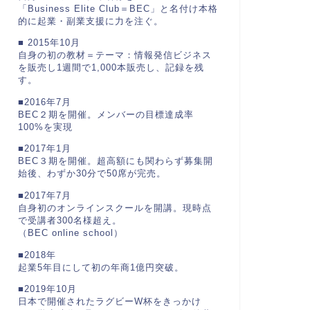
「Business Elite Club＝BEC」と名付け本格
的に起業・副業支援に力を注ぐ。
■ 2015年10月
自身の初の教材＝テーマ：情報発信ビジネス
を販売し1週間で1,000本販売し、記録を残
す。
■2016年7月
BEC２期を開催。メンバーの目標達成率
100%を実現
■2017年1月
BEC３期を開催。超高額にも関わらず募集開
始後、わずか30分で50席が完売。
■2017年7月
自身初のオンラインスクールを開講。現時点
で受講者300名様超え。
（BEC online school）
■2018年
起業5年目にして初の年商1億円突破。
■2019年10月
日本で開催されたラグビーW杯をきっかけ