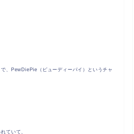
、PewDiePie（ピューディーパイ）というチャ
われていて、