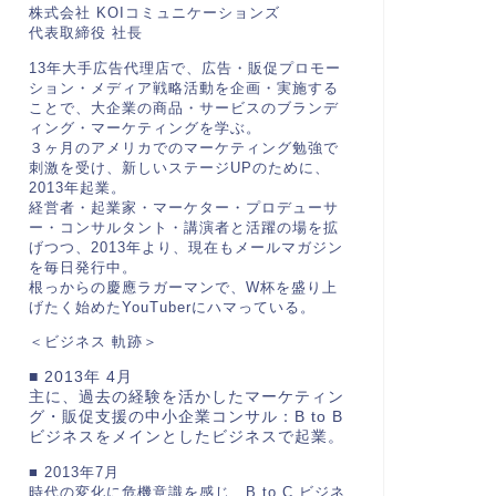
株式会社 KOIコミュニケーションズ
代表取締役 社長
13年大手広告代理店で、広告・販促プロモー
ション・メディア戦略活動を企画・実施する
ことで、大企業の商品・サービスのブランデ
ィング・マーケティングを学ぶ。
３ヶ月のアメリカでのマーケティング勉強で
刺激を受け、新しいステージUPのために、
2013年起業。
経営者・起業家・マーケター・プロデューサ
ー・コンサルタント・講演者と活躍の場を拡
げつつ、2013年より、現在もメールマガジン
を毎日発行中。
根っからの慶應ラガーマンで、W杯を盛り上
げたく始めたYouTuberにハマっている。
＜ビジネス 軌跡＞
■ 2013年 4月
主に、過去の経験を活かしたマーケティン
グ・販促支援の中小企業コンサル：B to B
ビジネスをメインとしたビジネスで起業。
■ 2013年7月
時代の変化に危機意識を感じ、B to C ビジネ