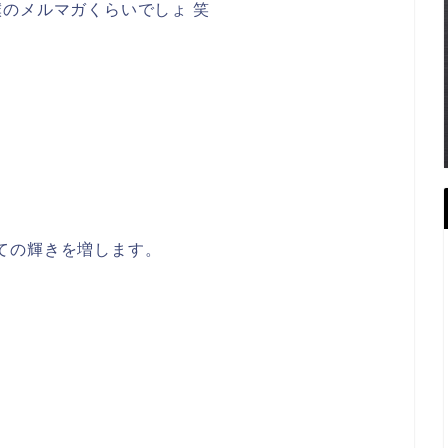
のメルマガくらいでしょ 笑
しての輝きを増し
ます。
き